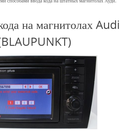
ыми способами ввода кода на штатных магнитолах Ауди.
кода на магнитолах Audi
 (BLAUPUNKT)