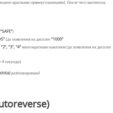
ведено красными прямоугольниками). После чего магнитола
я
“SAFE”
)
DS”
(до появления на дисплее
“1000”
 “2”, “3”, “4”
многократным нажатием (до появления на дисплее
3-4 секунды)
shita)
разблокирована!
utoreverse)