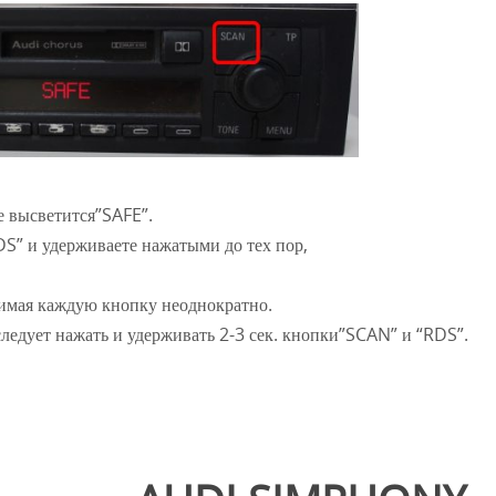
е высветится”SAFE”.
” и удерживаете нажатыми до тех пор,
жимая каждую кнопку неоднократно.
следует нажать и удерживать 2-3 сек. кнопки”SCAN” и “RDS”.