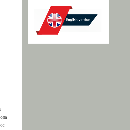
о
вода
ное