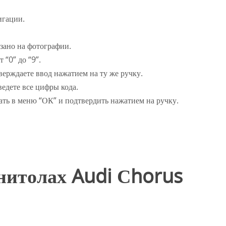
игации.
зано на фотографии.
“0” до “9”.
верждаете ввод нажатием на ту же ручку.
ведете все цифры кода.
ать в меню “ОК” и подтвердить нажатием на ручку.
гнитолах Audi Сhorus