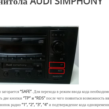
гнитола AUDI SIMPHONY
 загорается
“SAFE”
. Для перехода в режим ввода кода необходим
ть две кнопки
“TP” и “RDS”
после чего появиться возможность в
кнопок радио
“1”, “2”, “3”, “4”
и подтверждение кода одновремен