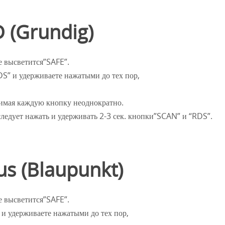
 (Grundig)
е высветится”SAFE”.
” и удерживаете нажатыми до тех пор,
жимая каждую кнопку неоднократно.
следует нажать и удерживать 2-3 сек. кнопки”SCAN” и “RDS”.
us (Blaupunkt)
е высветится”SAFE”.
и удерживаете нажатыми до тех пор,