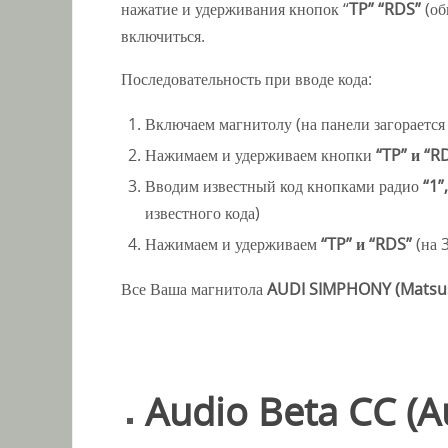
нажатие и удерживания кнопок “
TP” “RDS”
(об
включиться.
Последовательность при вводе кода:
Включаем магнитолу (на панели загораетс
Нажимаем и удерживаем кнопки
“TP” и “R
Вводим известный код кнопками радио
“1”,
известного кода)
Нажимаем и удерживаем
“TP” и “RDS”
(на 
Все Ваша магнитола
AUDI SIMPHONY (Matsu
Audio Beta CC (A