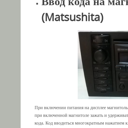
Ввод кода на ма
(Matsushita)
При включении питания на дисплее магнитолы
при включенной магнитоле зажать и удержива
кода. Код вводиться многократным нажатием 